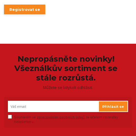
Registrovat se
Nepropásněte novinky!
Všeználkův sortiment se
stále rozrůstá.
Můžete se kdykoli odhlásit.
Přihlásit se
Souhlasím se
zpracováním osobních údajů
za účelem rozesílky
newsletteru.