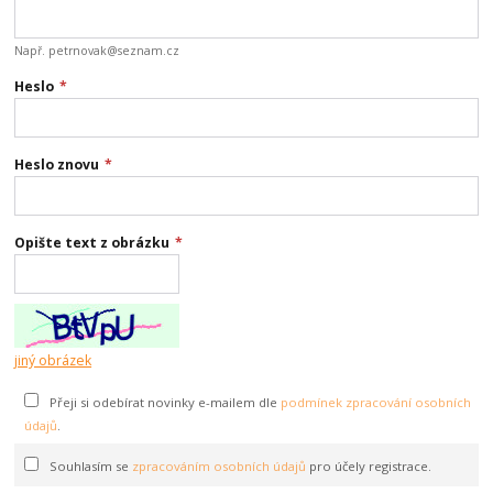
Např. petrnovak@seznam.cz
Heslo
*
Heslo znovu
*
Opište text z obrázku
*
jiný obrázek
Přeji si odebírat novinky e-mailem dle
podmínek zpracování osobních
údajů
.
Souhlasím se
zpracováním osobních údajů
pro účely registrace.