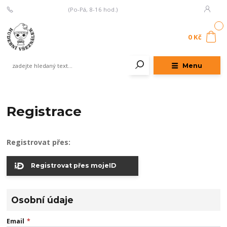
+420 777 107 335
(Po-Pá, 8-16 hod.)
0
0 Kč
Menu
Registrace
Registrovat přes:
Registrovat přes mojeID
Osobní údaje
Email
*