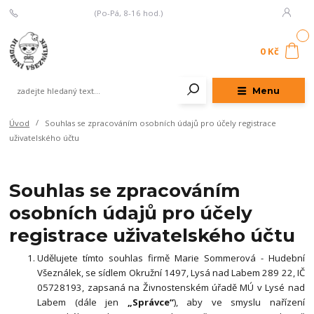
+420 777 107 335
(Po-Pá, 8-16 hod.)
0
0 Kč
Menu
Úvod
Souhlas se zpracováním osobních údajů pro účely registrace
uživatelského účtu
Souhlas se zpracováním
osobních údajů pro účely
registrace uživatelského účtu
Udělujete tímto souhlas firmě Marie Sommerová - Hudební
Všeználek, se sídlem Okružní 1497, Lysá nad Labem 289 22, IČ
05728193, zapsaná na Živnostenském úřadě MÚ v Lysé nad
Labem (dále jen
„Správce“
), aby ve smyslu nařízení