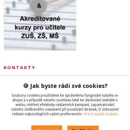
KONTAKTY
Marie Sommerová
🍪 Jak byste rádi své cookies?
+420 777 107 335
(Po-Pá, 8-16 hod.)
Soubory cookies používáme ke správnému fungování našeho e-
shopu a v případě vašeho souhlasu také ke sledování statistik o
obchod@hudebnivseznalek.cz
webu, měření efektivity reklamních kampaní, zapamatování
vašeho oblíbeného nastavení při používání stránek, či zobrazení
reklam odpovídajících vašim preferencím.
Více k využití cookies