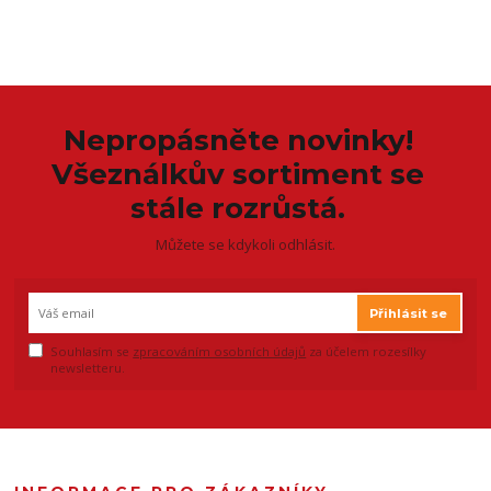
Nepropásněte novinky!
Všeználkův sortiment se
stále rozrůstá.
Můžete se kdykoli odhlásit.
Přihlásit se
Souhlasím se
zpracováním osobních údajů
za účelem rozesílky
newsletteru.