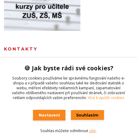
KONTAKTY
Marie Sommerová
🍪 Jak byste rádi své cookies?
+420 777 107 335
(Po-Pá, 8-16 hod.)
Soubory cookies používáme ke správnému fungování našeho e-
shopu a v případě vašeho souhlasu také ke sledování statistik o
obchod@hudebnivseznalek.cz
webu, měření efektivity reklamních kampaní, zapamatování
vašeho oblíbeného nastavení při používání stránek, či zobrazení
reklam odpovídajících vašim preferencím.
Více k využití cookies
Nastavení
Souhlasím
Souhlas můžete odmítnout
zde
.
Vytvořeno na
Eshop-rychle.cz