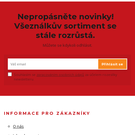
Nepropásněte novinky!
Všeználkův sortiment se
stále rozrůstá.
Můžete se kdykoli odhlásit.
Přihlásit se
Souhlasím se
zpracováním osobních údajů
za účelem rozesílky
newsletteru.
INFORMACE PRO ZÁKAZNÍKY
O nás