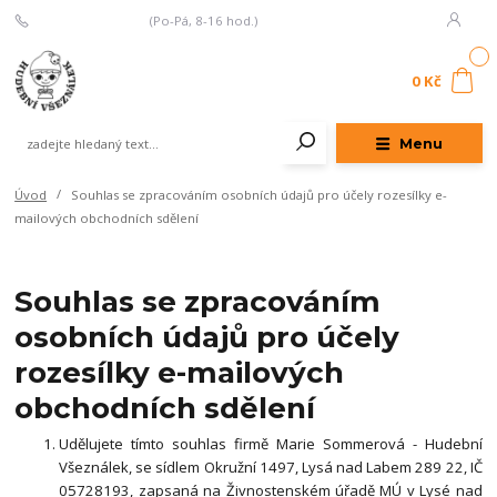
+420 777 107 335
(Po-Pá, 8-16 hod.)
0
0 Kč
Menu
Úvod
Souhlas se zpracováním osobních údajů pro účely rozesílky e-
mailových obchodních sdělení
Souhlas se zpracováním
osobních údajů pro účely
rozesílky e-mailových
obchodních sdělení
Udělujete tímto souhlas firmě Marie Sommerová - Hudební
Všeználek, se sídlem Okružní 1497, Lysá nad Labem 289 22, IČ
05728193, zapsaná na Živnostenském úřadě MÚ v Lysé nad