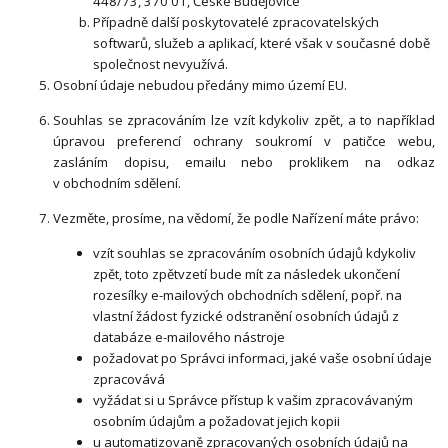
448/73, 370 01, České Budějovice
Případně další poskytovatelé zpracovatelských
softwarů, služeb a aplikací, které však v současné době
společnost nevyužívá.
Osobní údaje nebudou předány mimo území EU.
Souhlas se zpracováním lze vzít kdykoliv zpět, a to například
úpravou preferencí ochrany soukromí v patičce webu,
zasláním dopisu, emailu nebo proklikem na odkaz
v obchodním sdělení.
Vezměte, prosíme, na vědomí, že podle Nařízení máte právo:
vzít souhlas se zpracováním osobních údajů kdykoliv
zpět, toto zpětvzetí bude mít za následek ukončení
rozesílky e-mailových obchodních sdělení, popř. na
vlastní žádost fyzické odstranění osobních údajů z
databáze e-mailového nástroje
požadovat po Správci informaci, jaké vaše osobní údaje
zpracovává
vyžádat si u Správce přístup k vašim zpracovávaným
osobním údajům a požadovat jejich kopii
u automatizovaně zpracovaných osobních údajů na