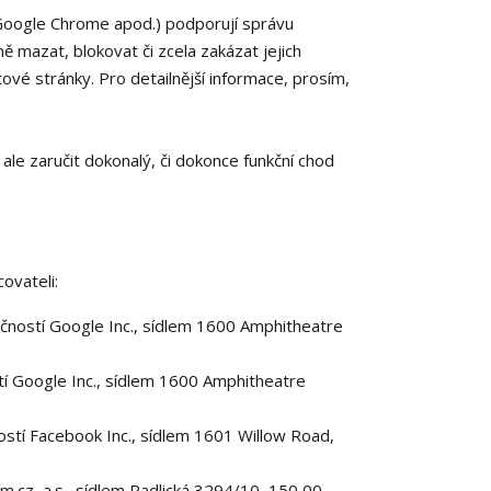
 Google Chrome apod.) podporují správu
ě mazat, blokovat či zcela zakázat jejich
tové stránky. Pro detailnější informace, prosím,
le zaručit dokonalý, či dokonce funkční chod
ovateli:
čností Google Inc., sídlem 1600 Amphitheatre
 Google Inc., sídlem 1600 Amphitheatre
tí Facebook Inc., sídlem 1601 Willow Road,
.cz, a.s., sídlem Radlická 3294/10, 150 00,