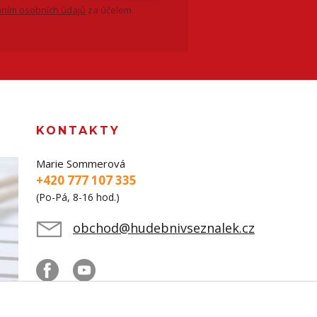
ním osobních údajů
za účelem
KONTAKTY
Marie Sommerová
+420 777 107 335
(Po-Pá, 8-16 hod.)
obchod@hudebnivseznalek.cz