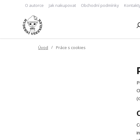
O autorce
Jak nakupovat
Obchodní podmínky
Kontakt
Úvod
Práce s cookies
P
O
(
C
i