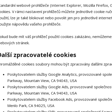
tandardní webové prohlížeče (Internet Explorer, Mozilla Firefox,
ookies. V rámci nastavení prohlížečů můžete jednotlivé cookie ručn
oužití, lze je také blokovat nebo povolit jen pro jednotlivé interne
oužijte nápovědu vašeho prohlížeče.
okud bude mít váš prohlížeč použití cookies zakázáno, nemůžeme a
ebových stránek.
Další zpracovatelé cookies
hromážděné cookies soubory mohou být zpracovány dalšími zprac
Poskytovatelem služby Google Analytics, provozované spole
Parkway, Mountain View, CA 94043, USA
Poskytovatelem služby Google Ads, provozované společností
Parkway, Mountain View, CA 94043, USA
Poskytovatelem služby Facebook Ads, provozované společnos
Menlo Park, CA 94025, USA
Poskytovatelem služby Sklik, provozované společností Seznam