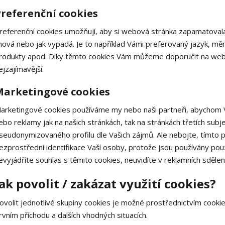
referenční cookies
referenční cookies umožňují, aby si webová stránka zapamatovala
hová nebo jak vypadá. Je to například Vámi preferovaný jazyk, mě
rodukty apod. Díky těmto cookies Vám můžeme doporučit na webu
ejzajímavější.
Marketingové cookies
arketingové cookies používáme my nebo naši partneři, abychom V
ebo reklamy jak na našich stránkách, tak na stránkách třetích subj
seudonymizovaného profilu dle Vašich zájmů. Ale nebojte, tímto p
ezprostřední identifikace Vaší osoby, protože jsou používány p
evyjádříte souhlas s těmito cookies, neuvidíte v reklamních sděle
Jak povolit / zakázat využití cookies?
ovolit jednotlivé skupiny cookies je možné prostřednictvím cookie
rvním příchodu a dalších vhodných situacích.