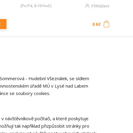
777 107 335
(Po-Pá, 8-16 hod.)
Přihlášení
0
ks
za
0 Kč
t
 Sommerová - Hudební Všeználek, se sídlem
 Živnostenském úřadě MÚ v Lysé nad Labem
ránce se soubory cookies.
v návštěvníkově počítači, a které poskytuje
možňují tak například přizpůsobit stránky pro