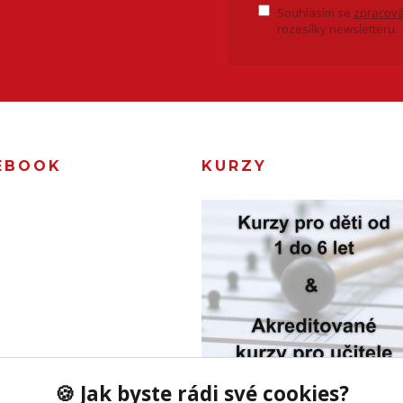
Souhlasím se
zpracová
rozesílky newsletteru.
EBOOK
KURZY
🍪 Jak byste rádi své cookies?