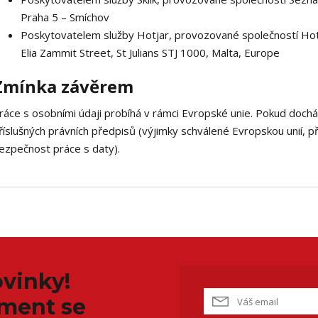
Praha 5 – Smíchov
Poskytovatelem služby Hotjar, provozované společností Hotjar
Elia Zammit Street, St Julians STJ 1000, Malta, Europe
Zmínka závěrem
ráce s osobními údaji probíhá v rámci Evropské unie. Pokud doch
říslušných právních předpisů (výjimky schválené Evropskou unií, p
ezpečnost práce s daty).
vinky!
iment se