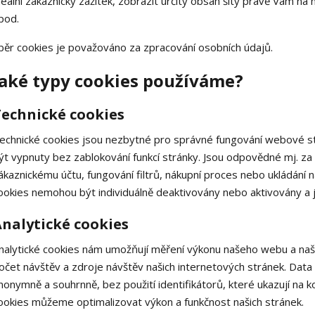
deální zákaznický zážitek, zobrazit určitý obsah šitý právě Vám n
pod.
běr cookies je považováno za zpracování osobních údajů.
Jaké typy cookies používáme?
Technické cookies
echnické cookies jsou nezbytné pro správné fungování webové str
ýt vypnuty bez zablokování funkcí stránky. Jsou odpovědné mj. za 
ákaznickému účtu, fungování filtrů, nákupní proces nebo ukládání
ookies nemohou být individuálně deaktivovány nebo aktivovány a j
nalytické cookies
nalytické cookies nám umožňují měření výkonu našeho webu a naši
očet návštěv a zdroje návštěv našich internetových stránek. Dat
nonymně a souhrnně, bez použití identifikátorů, které ukazují na 
ookies můžeme optimalizovat výkon a funkčnost našich stránek.