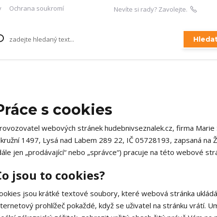
y
Ochrana soukromí
Nevíte si rady? Zavolejte.
+420 
Hleda
Práce s cookies
rovozovatel webových stránek hudebnivseznalek.cz, firma Marie
kružní 1497, Lysá nad Labem 289 22, IČ 05728193, zapsaná na
dále jen „prodávající“ nebo „správce“) pracuje na této webové st
Co jsou to cookies?
ookies jsou krátké textové soubory, které webová stránka ukládá 
nternetový prohlížeč pokaždé, když se uživatel na stránku vrátí. U