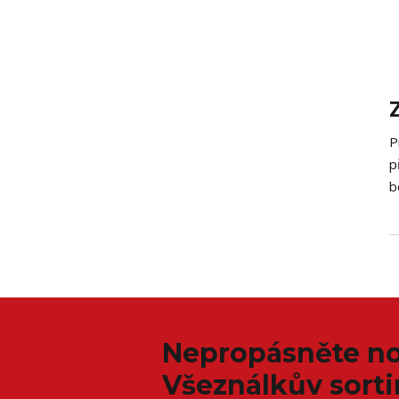
P
p
b
Nepropásněte no
Všeználkův sort