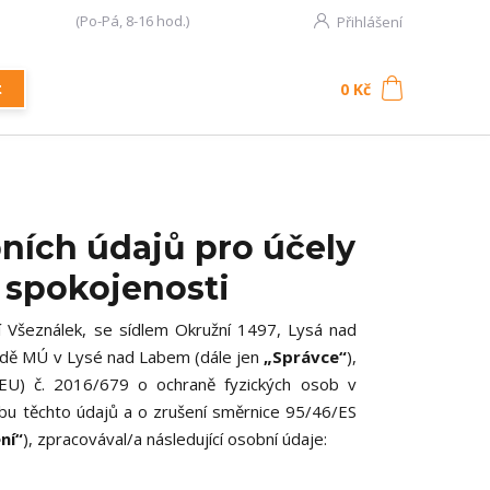
777 107 335
(Po-Pá, 8-16 hod.)
Přihlášení
0
ks
za
0 Kč
t
ních údajů pro účely
 spokojenosti
 Všeználek, se sídlem Okružní 1497, Lysá nad
adě MÚ v Lysé nad Labem
(dále jen
„Správce“
),
EU) č. 2016/679 o ochraně fyzických osob v
bu těchto údajů a o zrušení směrnice 95/46/ES
ní“
), zpracovával/a následující osobní údaje: