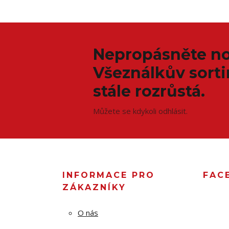
Nepropásněte no
Všeználkův sort
stále rozrůstá.
Můžete se kdykoli odhlásit.
INFORMACE PRO
FAC
ZÁKAZNÍKY
O nás