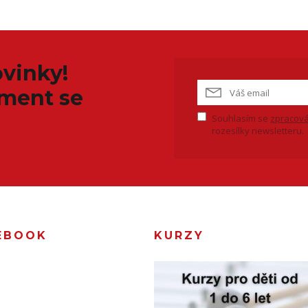
vinky!
iment se
Souhlasím se
zpracová
rozesílky newsletteru.
EBOOK
KURZY