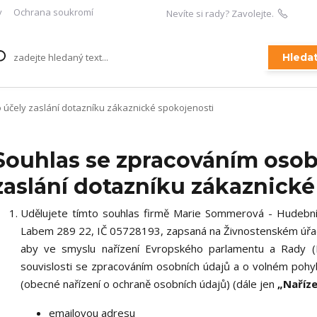
y
Ochrana soukromí
Nevíte si rady? Zavolejte.
+420 
Hleda
účely zaslání dotazníku zákaznické spokojenosti
Souhlas se zpracováním osob
zaslání dotazníku zákaznické
Udělujete tímto souhlas firmě Marie Sommerová - Hudební
Labem 289 22, IČ 05728193, zapsaná na Živnostenském úř
aby ve smyslu nařízení Evropského parlamentu a Rady (
souvislosti se zpracováním osobních údajů a o volném pohy
(obecné nařízení o ochraně osobních údajů) (dále jen
„Naříze
emailovou adresu